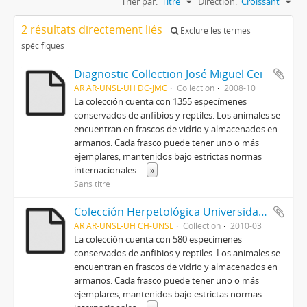
Trier par:
Titre
Direction:
Croissant
2 résultats directement liés
Exclure les termes
spécifiques
Diagnostic Collection José Miguel Cei
AR AR-UNSL-UH DC-JMC
Collection
2008-10
La colección cuenta con 1355 especímenes
conservados de anfibios y reptiles. Los animales se
encuentran en frascos de vidrio y almacenados en
armarios. Cada frasco puede tener uno o más
ejemplares, mantenidos bajo estrictas normas
internacionales
...
»
Sans titre
Colección Herpetológica Universidad Nacional de San Luis
AR AR-UNSL-UH CH-UNSL
Collection
2010-03
La colección cuenta con 580 especímenes
conservados de anfibios y reptiles. Los animales se
encuentran en frascos de vidrio y almacenados en
armarios. Cada frasco puede tener uno o más
ejemplares, mantenidos bajo estrictas normas