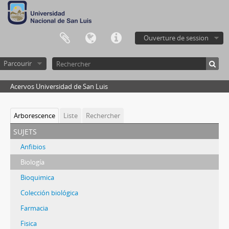
Ouverture de session
Parcourir
Acervos Universidad de San Luis
Arborescence
Liste
Rechercher
sujets
Anfibios
Biología
Bioquimica
Colección biológica
Farmacia
Fisica