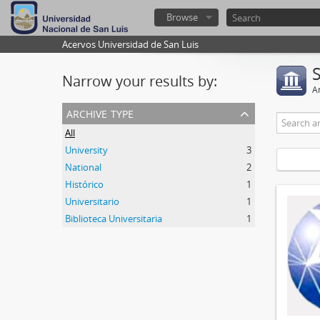
Browse
Acervos Universidad de San Luis
Narrow your results by:
Ar
archive type
All
University
3
National
2
Histórico
1
Universitario
1
Biblioteca Universitaria
1