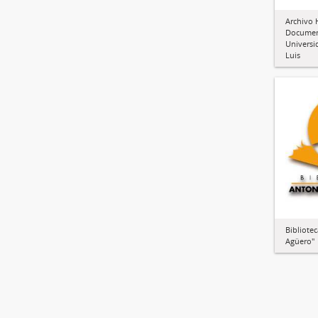
Archivo H
Document
Universi
Luis
Bibliote
Agüero"